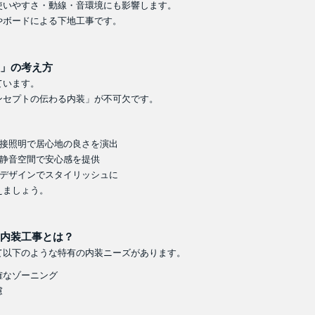
使いやすさ・動線・音環境にも影響します。
やボードによる下地工事です。
」の考え方
ています。
ンセプトの伝わる内装」が不可欠です。
接照明で居心地の良さを演出
静音空間で安心感を提供
デザインでスタイリッシュに
えましょう。
内装工事とは？
て以下のような特有の内装ニーズがあります。
確なゾーニング
慮