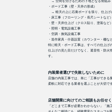
→ 空間を分けるための下地となる骨組み
・ボード工事（壁・天井の形成）
→ 軽天の上に石膏ボードを張り、仕上げ
・床工事（フローリング・長尺シートなど
・壁・天井仕上げ（クロス貼り、塗装など
・照明・電気設備工事
・空調・換気設備工事
・造作家具・什器設置（カウンター・棚な
特に軽天・ボード工事は、すべての仕上げ
仕上げの見た目だけでなく、遮音性・防火
す。
内装業者選びで失敗しないために
店舗の内装工事では、単に「工事ができる
柔軟に対応できる業者を選ぶことが大切で
店舗開業に向けてのご相談もお任せく
「どこまで工事が必要かわからない」「施
そんなご相談にも、経験豊富なスタッフが