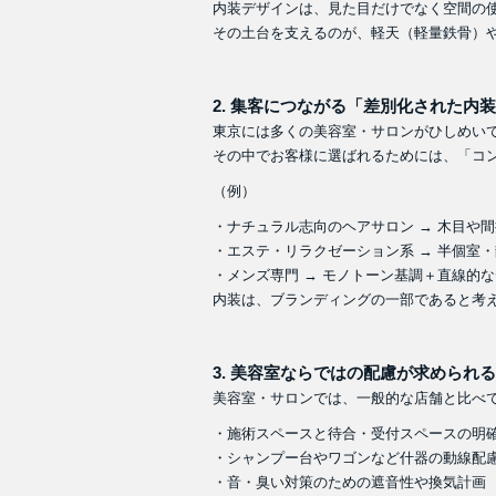
内装デザインは、見た目だけでなく空間の
その土台を支えるのが、軽天（軽量鉄骨）
2.
集客につながる「差別化された内装
東京には多くの美容室・サロンがひしめい
その中でお客様に選ばれるためには、「コ
（例）
・ナチュラル志向のヘアサロン
→
木目や間
・エステ・リラクゼーション系
→
半個室・
・メンズ専門
→
モノトーン基調＋直線的な
内装は、ブランディングの一部であると考
3.
美容室ならではの配慮が求められる
美容室・サロンでは、一般的な店舗と比べ
・施術スペースと待合・受付スペースの明
・シャンプー台やワゴンなど什器の動線配
・音・臭い対策のための遮音性や換気計画